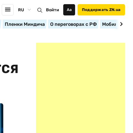
RU
Войти
Аа
Поддержать ZN.ua
Пленки Миндича
О переговорах с РФ
Мобилизация
ТСЯ