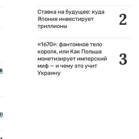
Ставка на будущее: куда
2
Япония инвестирует
триллионы
«1670»: фантомное тело
короля, или Как Польша
3
монетизирует имперский
миф — и чему это учит
в
Украину
в
и