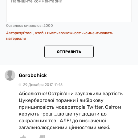
Осталось символов:
2000
Авторизуйтесь, чтобы иметь возможность комментировать
материалы
ОТПРАВИТЬ
Gorobchick
29 Декабря 2017, 11:45
Абсолютно! Острів'яни зауважили вартість
Цукербергової поранки і вибіркову
принциповість модераторів Twitter. Світом
керують гроші...що ще тут додати до
сакральних тез...АЛЕ! до визначеної
загальнолюдськими цінностями межі.