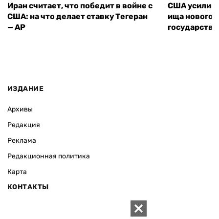
Иран считает, что победит в войне с
США усилива
США: на что делает ставку Тегеран
ища нового 
— AP
государства
ИЗДАНИЕ
Архивы
Редакция
Реклама
Редакционная политика
Карта
КОНТАКТЫ
01010 Киев, ул. Князей Острожских, 19/1