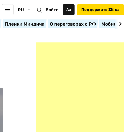
RU
Войти
Аа
Поддержать ZN.ua
Пленки Миндича
О переговорах с РФ
Мобилизация