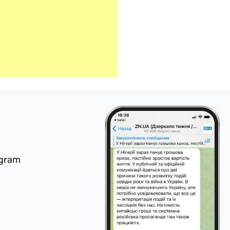
egram