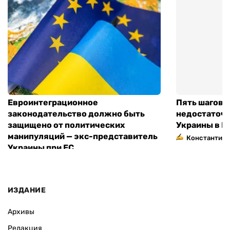
Евроинтеграционное
Пять шагов к
законодательство должно быть
недостаточн
защищено от политических
Украины в Е
манипуляций — экс-представитель
Константин 
Украины при ЕС
ИЗДАНИЕ
Архивы
Редакция