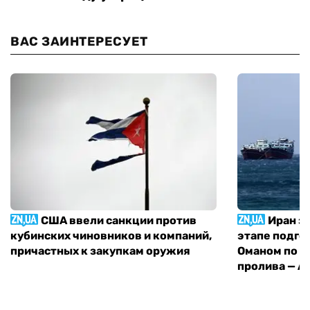
ВАС ЗАИНТЕРЕСУЕТ
США ввели санкции против
Иран з
кубинских чиновников и компаний,
этапе подго
причастных к закупкам оружия
Оманом по п
пролива — A