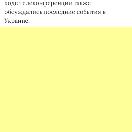
ходе телеконференции также
обсуждались последние события в
Украине.