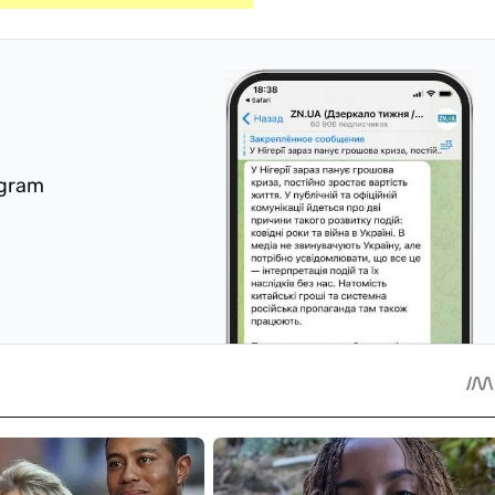
egram