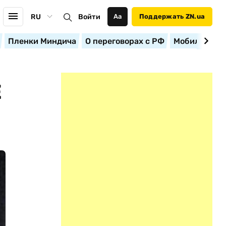
RU
Войти
Аа
Поддержать ZN.ua
Пленки Миндича
О переговорах с РФ
Мобилизация
Е