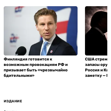
Финляндия готовится к
США стреми
возможным провокациям РФ и
запасы оруж
призывает быть «чрезвычайно
Россия и Кит
бдительными»
заметку — N
ИЗДАНИЕ