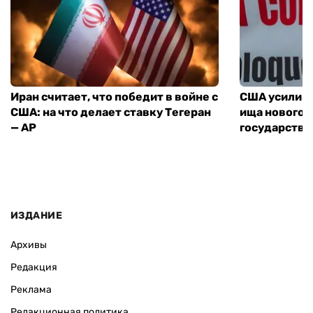
Иран считает, что победит в войне с
США усилива
США: на что делает ставку Тегеран
ища нового 
— AP
государства
ИЗДАНИЕ
Архивы
Редакция
Реклама
Редакционная политика