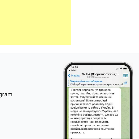
egram