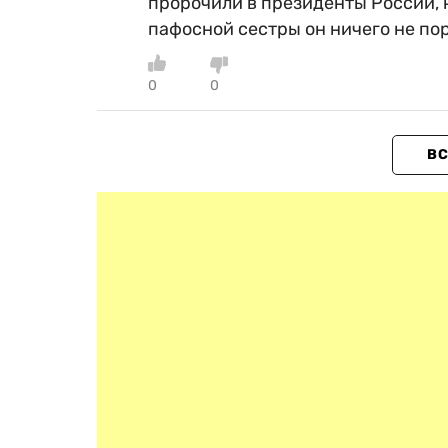
пророчили в президенты России, 
пафосной сестры он ничего не пор
0
0
ВС