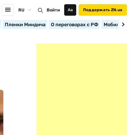
RU
Войти
Аа
Поддержать ZN.ua
Пленки Миндича
О переговорах с РФ
Мобилизация