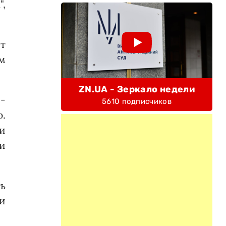
",
т
м
ZN.UA - Зеркало недели
-
5610 подписчиков
.
и
и
ть
и