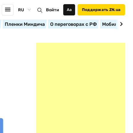
RU
Войти
Аа
Поддержать ZN.ua
Пленки Миндича
О переговорах с РФ
Мобилизация