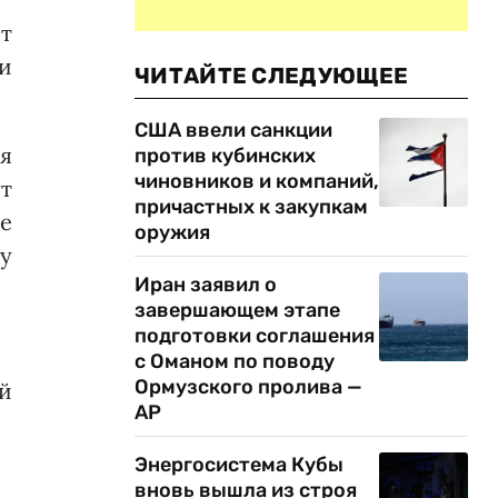
т
ди
ЧИТАЙТЕ СЛЕДУЮЩЕЕ
США ввели санкции
ия
против кубинских
чиновников и компаний,
т
причастных к закупкам
же
оружия
у
Иран заявил о
завершающем этапе
подготовки соглашения
с Оманом по поводу
Ормузского пролива —
ый
AP
Энергосистема Кубы
вновь вышла из строя