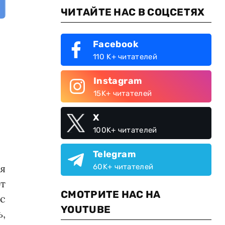
ЧИТАЙТЕ НАС В СОЦСЕТЯХ
Facebook
110 K+ читателей
Instagram
15K+ читателей
X
100K+ читателей
Telegram
я
60K+ читателей
т
СМОТРИТЕ НАС НА
с
YOUTUBE
,