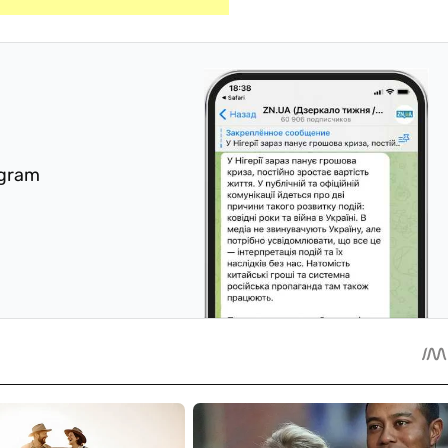
egram