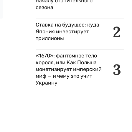
началу отопительного
сезона
Ставка на будущее: куда
2
Япония инвестирует
триллионы
«1670»: фантомное тело
короля, или Как Польша
3
монетизирует имперский
миф — и чему это учит
Украину