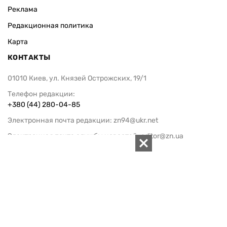
Реклама
Редакционная политика
Карта
КОНТАКТЫ
01010 Киев, ул. Князей Острожских, 19/1
Телефон редакции:
+380 (44) 280-04-85
Электронная почта редакции:
zn94@ukr.net
Электронная почта службы новостей:
editor@zn.ua
СОЦСЕТИ
ПОДДЕРЖАТЬ ZN.UA
Поддержать независимую