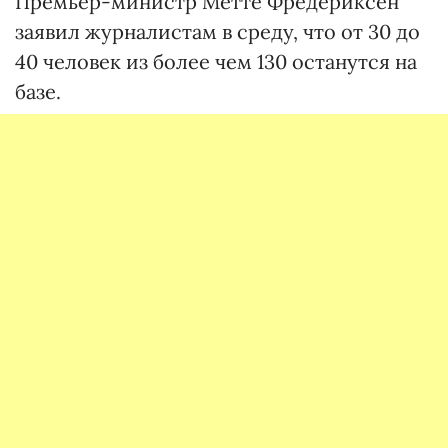
Премьер-министр Метте Фредериксен
заявил журналистам в среду, что от 30 до
40 человек из более чем 130 останутся на
базе.