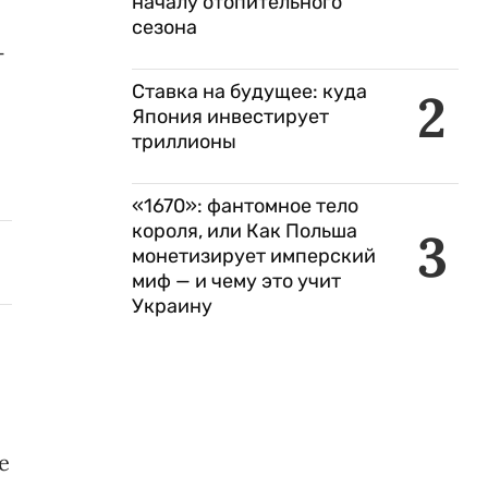
началу отопительного
сезона
-
Ставка на будущее: куда
2
Япония инвестирует
триллионы
«1670»: фантомное тело
короля, или Как Польша
3
монетизирует имперский
миф — и чему это учит
Украину
е