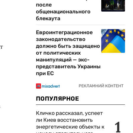
после
общенационального
блекаута
я
Евроинтеграционное
законодательство
должно быть защищено
т
от политических
манипуляций — экс-
представитель Украины
при ЕС
ПОПУЛЯРНОЕ
в
Кличко рассказал, успеет
ли Киев восстановить
1
энергетические объекты к