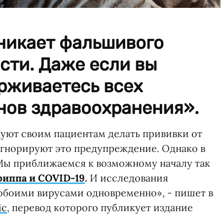
зникает фальшивого
сти. Даже если вы
рживаетесь всех
нов здравоохранения».
дуют своим пациентам делать прививки от
игнорируют это предупреждение. Однако в
 «Мы приближаемся к возможному началу так
риппа и COVID-19
.
И исследования
 обоими вирусами одновременно», - пишет в
iс
, перевод которого публикует издание