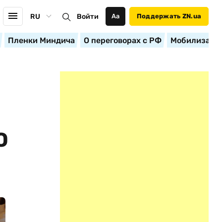
RU
Войти
Аа
Поддержать ZN.ua
Пленки Миндича
О переговорах с РФ
Мобилизация
О