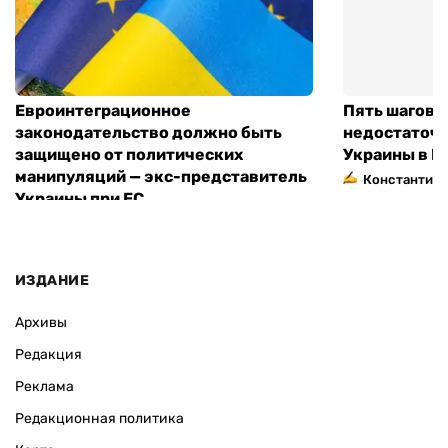
Евроинтеграционное
Пять шагов к
законодательство должно быть
недостаточн
защищено от политических
Украины в Е
манипуляций — экс-представитель
Константин 
Украины при ЕС
ИЗДАНИЕ
Архивы
Редакция
Реклама
Редакционная политика