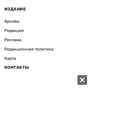
ИЗДАНИЕ
Архивы
Редакция
Реклама
Редакционная политика
Карта
КОНТАКТЫ
01010 Киев, ул. Князей Острожских, 19/1
Телефон редакции:
+380 (44) 280-04-85
Электронная почта редакции:
zn94@ukr.net
Электронная почта службы новостей:
editor@zn.ua
СОЦСЕТИ