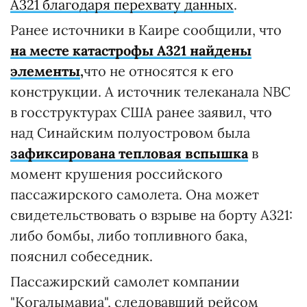
А321 благодаря перехвату данных
.
Ранее источники в Каире сообщили, что
н
а месте катастрофы А321 найдены
элементы
,
что не относятся к его
конструкции. А источник телеканала NBC
в госструктурах США ранее заявил, что
над Синайским полуостровом была
зафиксирована тепловая вспышка
в
момент крушения российского
пассажирского самолета. Она может
свидетельствовать о взрыве на борту A321:
либо бомбы, либо топливного бака,
пояснил собеседник.
Пассажирский самолет компании
"Когалымавиа", следовавший рейсом