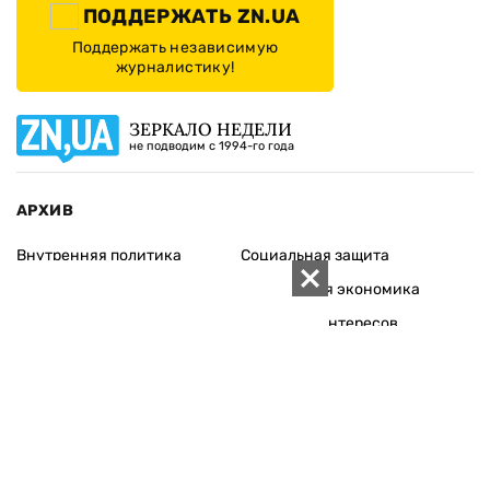
ПОДДЕРЖАТЬ ZN.UA
Поддержать независимую
журналистику!
ЗЕРКАЛО НЕДЕЛИ
не подводим с 1994-го года
АРХИВ
Внутренняя политика
Социальная защита
Международная политика
Зарубежная экономика
Макроуровень
Конфликт интересов
Энергорынок
Экономическая
безопасность
Приватизация
Персоналии
Экономика регионов
Социум
Наука
История