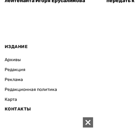
лейтенанта Игоря Ерусалимова
передать ко
ИЗДАНИЕ
Архивы
Редакция
Реклама
Редакционная политика
Карта
КОНТАКТЫ
01010 Киев, ул. Князей Острожских, 19/1
Телефон редакции:
+380 (44) 280-04-85