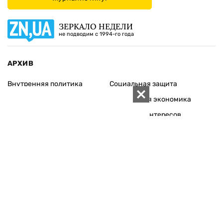
ЗЕРКАЛО НЕДЕЛИ
не подводим с 1994-го года
АРХИВ
Внутренняя политика
Социальная защита
Международная политика
Зарубежная экономика
Макроуровень
Конфликт интересов
Энергорынок
Экономическая
безопасность
Приватизация
Персоналии
Экономика регионов
Социум
Наука
История
Технологии
Круг семьи
Среда обитания
Туризм
Церковь