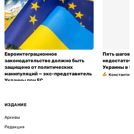
Евроинтеграционное
Пять шагов к
законодательство должно быть
недостаточн
защищено от политических
Украины в Е
манипуляций — экс-представитель
Константин 
Украины при ЕС
ИЗДАНИЕ
Архивы
Редакция