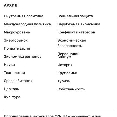
АРХИВ
Внутренняя политика
Социальная защита
Международная политика
Зарубежная экономика
Макроуровень
Конфликт интересов
Энергорынок
Экономическая
безопасность
Приватизация
Персоналии
Экономика регионов
Социум
Наука
История
Технологии
Круг семьи
Среда обитания
Туризм
Церковь
Собственность
Культура
Использование материалов «ZN.UA» разрешается при