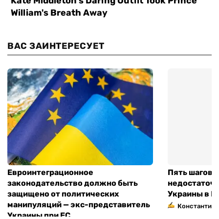
ВАС ЗАИНТЕРЕСУЕТ
Евроинтеграционное
Пять шагов к
законодательство должно быть
недостаточн
защищено от политических
Украины в Е
манипуляций — экс-представитель
Константин 
Украины при ЕС