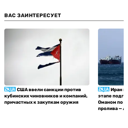
ВАС ЗАИНТЕРЕСУЕТ
США ввели санкции против
Иран з
кубинских чиновников и компаний,
этапе подго
причастных к закупкам оружия
Оманом по п
пролива — A