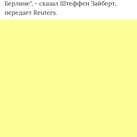
Берлине", - сказал Штеффен Зайберт,
передает Reuters.