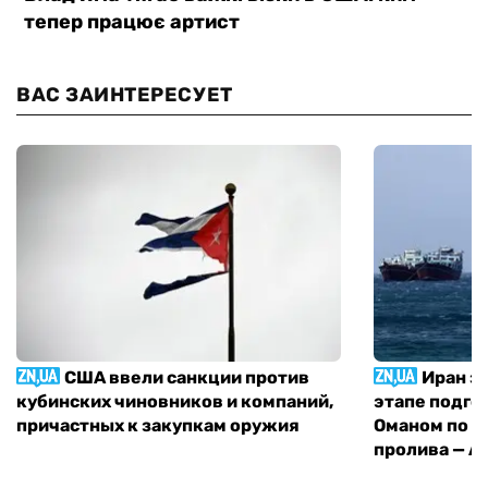
ВАС ЗАИНТЕРЕСУЕТ
США ввели санкции против
Иран з
кубинских чиновников и компаний,
этапе подго
причастных к закупкам оружия
Оманом по п
пролива — A