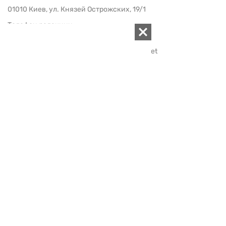
01010 Киев, ул. Князей Острожских, 19/1
Телефон редакции:
+380 (44) 280-04-85
Электронная почта редакции:
zn94@ukr.net
Электронная почта службы новостей:
editor@zn.ua
СОЦСЕТИ
ПОДДЕРЖАТЬ ZN.UA
Поддержать независимую
журналистику!
ЗЕРКАЛО НЕДЕЛИ
не подводим с 1994-го года