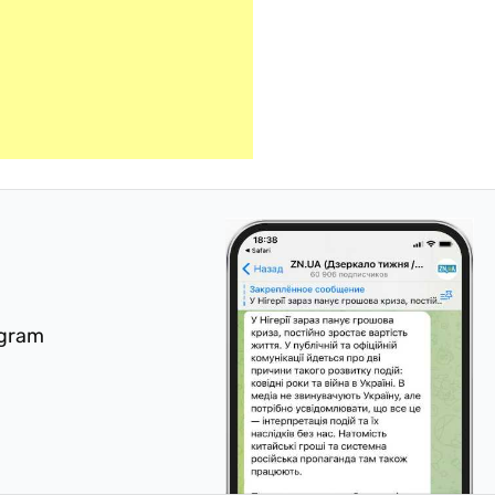
egram