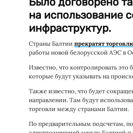
Было договорено т
на использование 
инфраструктур.
Страны Балтии
прекратят торговл
работы новой белорусской АЭС в О
Известно, что контролировать это
которые будут указывать на проис
Также известно, что будет сокращ
направлении. Там будут использов
торговли между странами Балтии.
По предварительным подсчетам, по
электроэнергией между Балтией и 