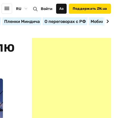
RU
Войти
Аа
Поддержать ZN.ua
Пленки Миндича
О переговорах с РФ
Мобилизация
ВЛЮ