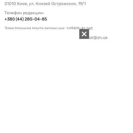
01010 Киев, ул. Князей Острожских, 19/1
Телефон редакции:
+380 (44) 280-04-85
Электронная почта редакции:
zn94@ukr.net
Электронная почта службы новостей:
editor@zn.ua
СОЦСЕТИ
ПОДДЕРЖАТЬ ZN.UA
Поддержать независимую
журналистику!
ЗЕРКАЛО НЕДЕЛИ
не подводим с 1994-го года
АРХИВ