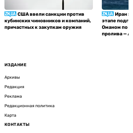
США ввели санкции против
Иран з
кубинских чиновников и компаний,
этапе подго
причастных к закупкам оружия
Оманом по п
пролива — A
ИЗДАНИЕ
Архивы
Редакция
Реклама
Редакционная политика
Карта
КОНТАКТЫ