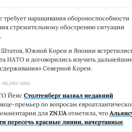
е требует наращивания обороноспособности
яния стремительному обострению ситуации
.
 Штатов, Южной Кореи и Японии встретилис
ита НАТО и договорились изучить дальнейши
 сдерживания» Северной Кореи.
RELATED VIDEO
АТО Йенс
Столтенберг назвал недавний
вице-премьер по вопросам евроатлантическо
комментарии для
ZN.UA
отметила, что
Альянс
ти пересечь красные линии, начертанные