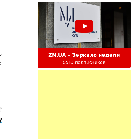
ь
ZN.UA - Зеркало недели
е
5610 подписчиков
й
у