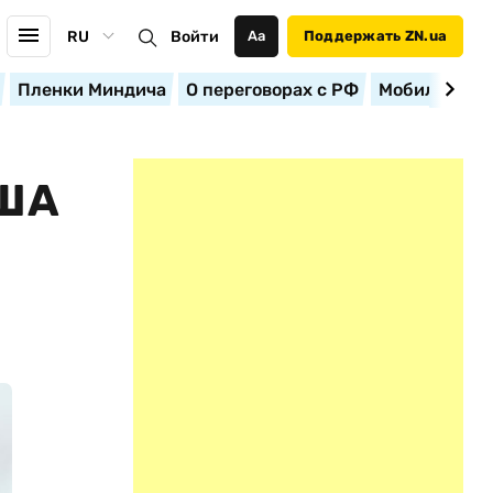
RU
Войти
Аа
Поддержать ZN.ua
Пленки Миндича
О переговорах с РФ
Мобилизация
США