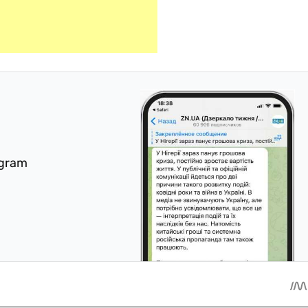
egram