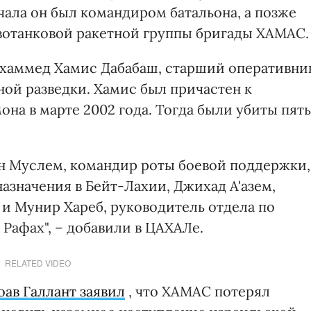
ачала он был командиром батальона, а позже
вотанковой ракетной группы бригады ХАМАС.
охаммед Хамис Дабабаш, старший оперативни
ной разведки. Хамис был причастен к
она в марте 2002 года. Тогда были убиты пять
н Муслем, командир роты боевой поддержки,
азначения в Бейт-Лахии, Джихад А'азем,
 и Мунир Хареб, руководитель отдела по
Рафах", – добавили в ЦАХАЛе.
RELATED VIDEO
ав Галлант заявил
, что ХАМАС потерял