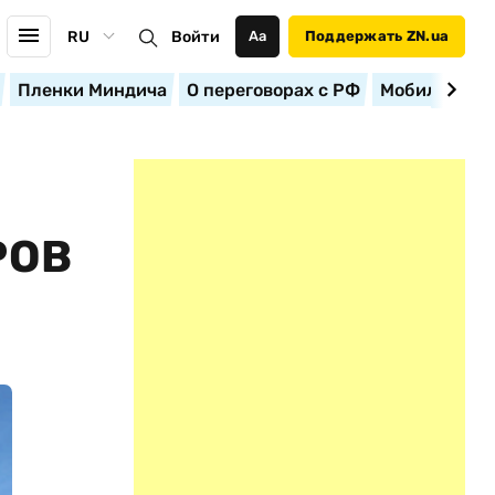
RU
Войти
Аа
Поддержать ZN.ua
Пленки Миндича
О переговорах с РФ
Мобилизация
РОВ