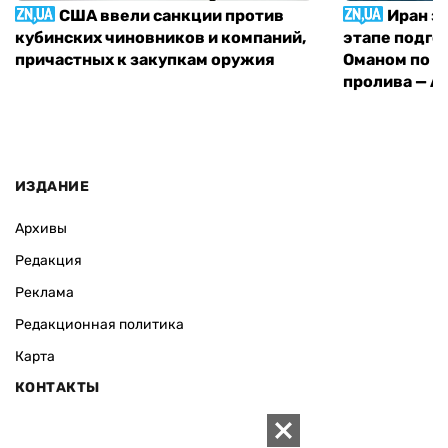
США ввели санкции против
Иран з
кубинских чиновников и компаний,
этапе подго
причастных к закупкам оружия
Оманом по п
пролива — A
ИЗДАНИЕ
Архивы
Редакция
Реклама
Редакционная политика
Карта
КОНТАКТЫ
01010 Киев, ул. Князей Острожских, 19/1