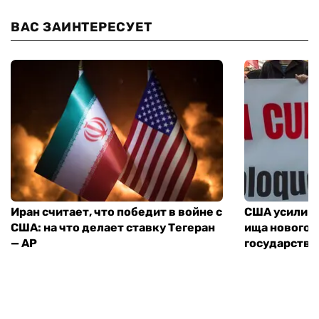
ВАС ЗАИНТЕРЕСУЕТ
Иран считает, что победит в войне с
США усилива
США: на что делает ставку Тегеран
ища нового 
— AP
государства