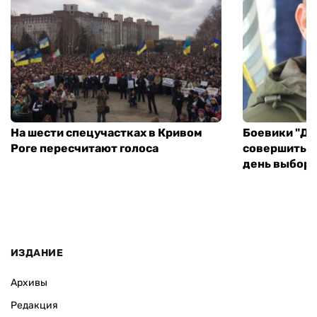
На шести спецучастках в Кривом
Боевики "ДН
Роге пересчитают голоса
совершить т
день выборо
ИЗДАНИЕ
Архивы
Редакция