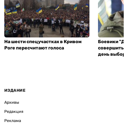
На шести спецучастках в Кривом
Боевики "ДН
Роге пересчитают голоса
совершить т
день выборо
ИЗДАНИЕ
Архивы
Редакция
Реклама