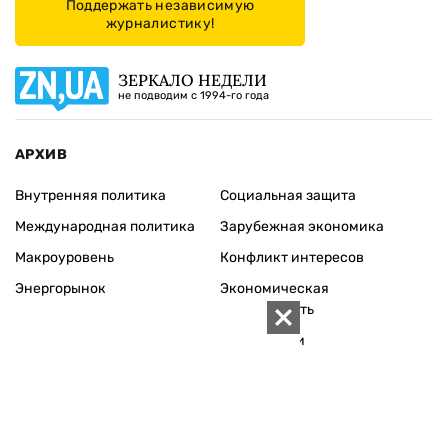
Поддержать независимую
журналистику!
ЗЕРКАЛО НЕДЕЛИ
не подводим с 1994-го года
АРХИВ
Внутренняя политика
Социальная защита
Международная политика
Зарубежная экономика
Макроуровень
Конфликт интересов
Энергорынок
Экономическая
безопасность
Приватизация
Персоналии
Экономика регионов
Социум
Наука
История
Технологии
Круг семьи
Среда обитания
Туризм