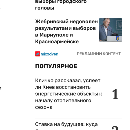
выборы городского
головы
й
Жебривский недоволен
результатами выборов
в Мариуполе и
Красноармейске
ПОПУЛЯРНОЕ
Кличко рассказал, успеет
ли Киев восстановить
м
1
энергетические объекты к
началу отопительного
сезона
Ставка на будущее: куда