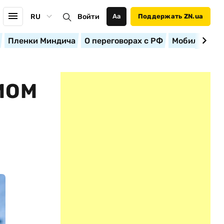
RU
Войти
Аа
Поддержать ZN.ua
Пленки Миндича
О переговорах с РФ
Мобилизация
МОМ