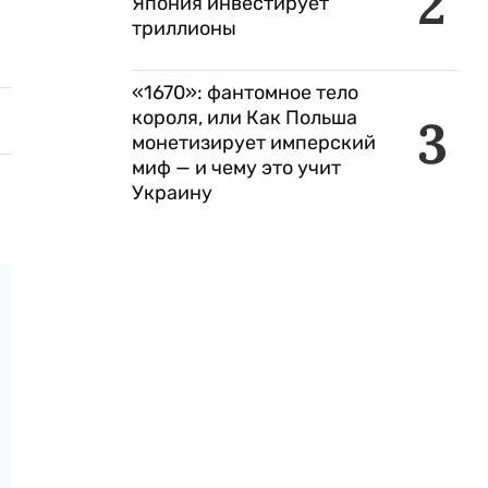
2
Япония инвестирует
триллионы
«1670»: фантомное тело
короля, или Как Польша
3
монетизирует имперский
миф — и чему это учит
Украину