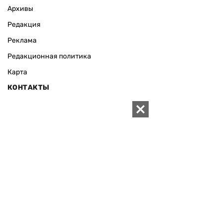
Архивы
Редакция
Реклама
Редакционная политика
Карта
КОНТАКТЫ
01010 Киев, ул. Князей Острожских, 19/1
Телефон редакции:
+380 (44) 280-04-85
Электронная почта редакции:
zn94@ukr.net
Электронная почта службы новостей:
editor@zn.ua
СОЦСЕТИ