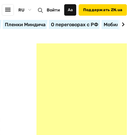
RU
Войти
Аа
Поддержать ZN.ua
Пленки Миндича
О переговорах с РФ
Мобилизация
Ю