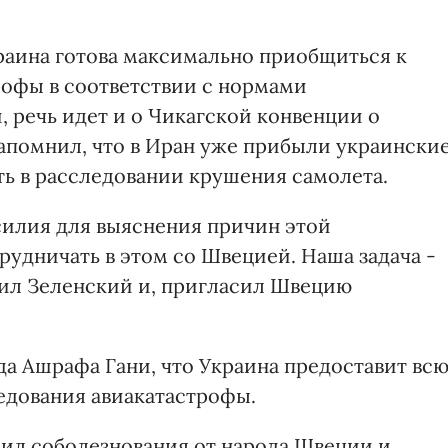
краина готова максимально приобщиться к
офы в соответствии с нормами
, речь идет и о Чикагской конвенции о
апомнил, что в Иран уже прибыли украински
ть в расследовании крушения самолета.
силия для выяснения причин этой
рудничать в этом со Швецией. Наша задача -
метил Зеленский и, пригласил Швецию
а Ашрафа Гани, что Украина предоставит вс
едования авиакатастрофы.
зил соболезнования от народа Швеции и