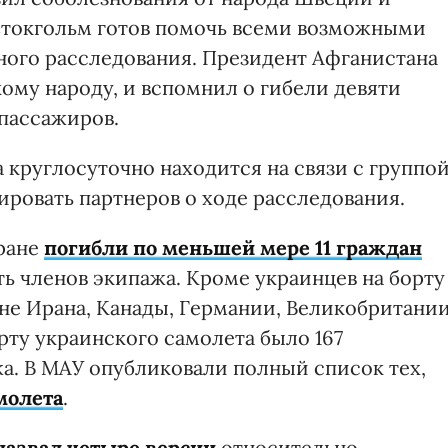
Стокгольм готов помочь всеми возможными
ного расследования. Президент Афганистана
ому народу, и вспомнил о гибели девяти
 пассажиров.
 круглосуточно находится на связи с группо
ировать партнеров о ходе расследования.
Иране
погибли по меньшей мере 11 граждан
ть членов экипажа. Кроме украинцев на борту
не Ирана, Канады, Германии, Великобритании
рту украинского самолета было 167
жа. В МАУ опубликовали полный список тех,
молета
.
назвал четыре версии
относительно