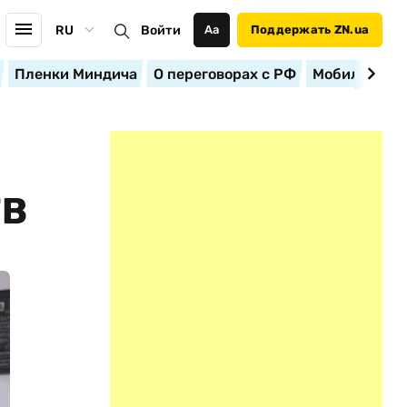
RU
Войти
Аа
Поддержать ZN.ua
Пленки Миндича
О переговорах с РФ
Мобилизация
ТВ