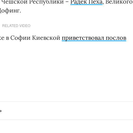
Чешской Республики –
Радек Пеха
, Великого
Дофинг.
RELATED VIDEO
же в Софии Киевской
приветствовал послов