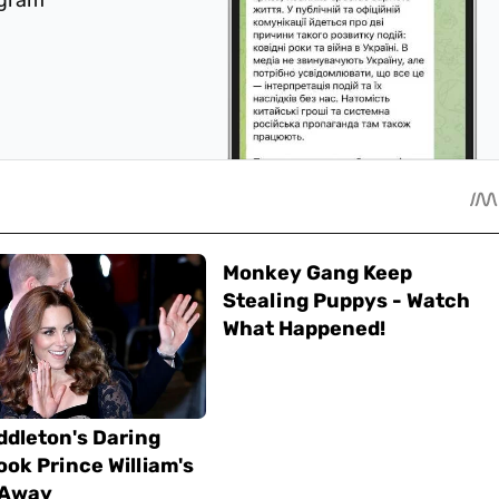
egram