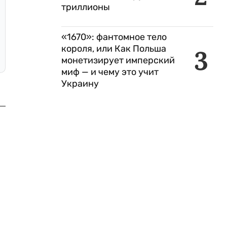
триллионы
«1670»: фантомное тело
короля, или Как Польша
3
монетизирует имперский
миф — и чему это учит
Украину