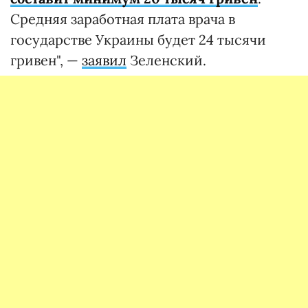
Средняя заработная плата врача в
государстве Украины будет 24 тысячи
гривен", —
заявил
Зеленский.