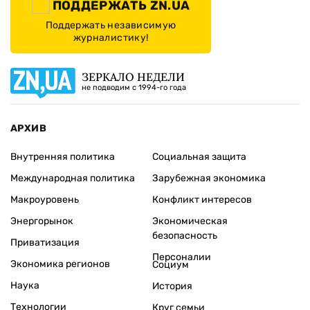
ПОДДЕРЖАТЬ ZN.UA
Поддержать независимую
журналистику!
ЗЕРКАЛО НЕДЕЛИ
не подводим с 1994-го года
АРХИВ
Внутренняя политика
Социальная защита
Международная политика
Зарубежная экономика
Макроуровень
Конфликт интересов
Энергорынок
Экономическая
безопасность
Приватизация
Персоналии
Экономика регионов
Социум
Наука
История
Технологии
Круг семьи