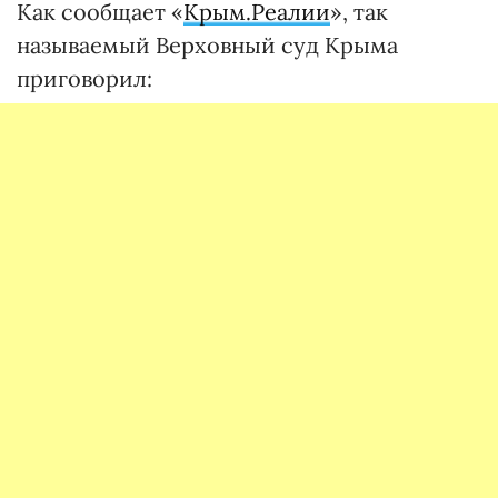
Как сообщает «
Крым.Реалии
», так
называемый Верховный суд Крыма
приговорил: