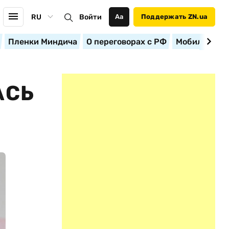
RU
Войти
Аа
Поддержать ZN.ua
Пленки Миндича
О переговорах с РФ
Мобилизация
АСЬ