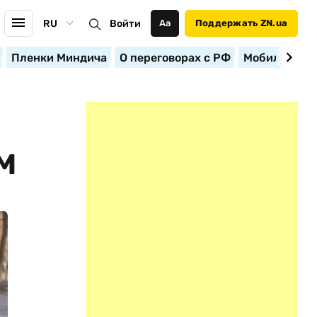
RU
Войти
Аа
Поддержать ZN.ua
Пленки Миндича
О переговорах с РФ
Мобилизация
М