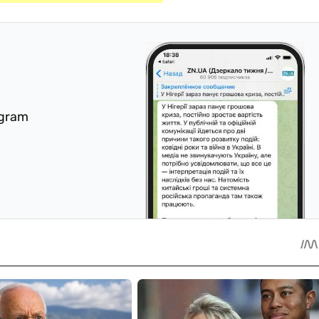
egram