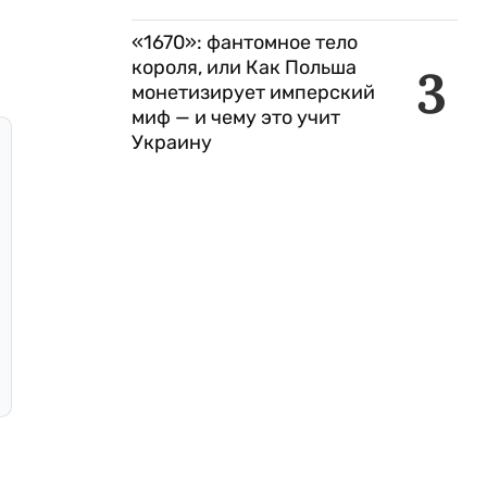
«1670»: фантомное тело
короля, или Как Польша
3
монетизирует имперский
миф — и чему это учит
Украину