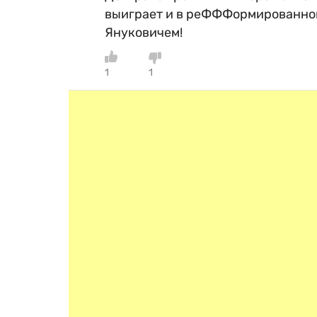
выиграет и в реФФФормированном 
Януковичем!
1
1