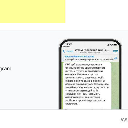
egram