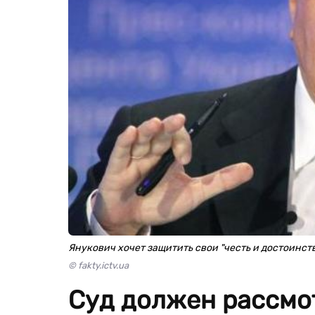
Янукович хочет защитить свои "честь и достоинст
© fakty.ictv.ua
Суд должен рассмот