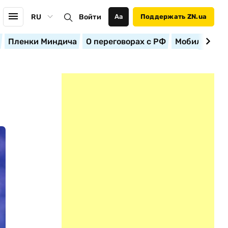
RU
Войти
Аа
Поддержать ZN.ua
Пленки Миндича
О переговорах с РФ
Мобилизация