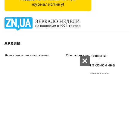
журналистику!
ЗЕРКАЛО НЕДЕЛИ
не подводим с 1994-го года
АРХИВ
Внутренняя политика
Социальная защита
Международная политика
Зарубежная экономика
Макроуровень
Конфликт интересов
Энергорынок
Экономическая
безопасность
Приватизация
Персоналии
Экономика регионов
Социум
Наука
История
Технологии
Круг семьи
Среда обитания
Туризм