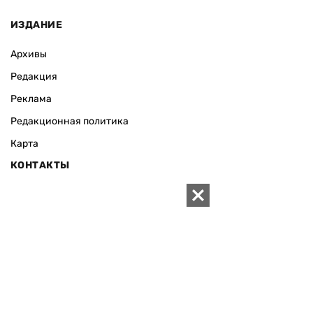
ИЗДАНИЕ
Архивы
Редакция
Реклама
Редакционная политика
Карта
КОНТАКТЫ
01010 Киев, ул. Князей Острожских, 19/1
Телефон редакции:
+380 (44) 280-04-85
Электронная почта редакции:
zn94@ukr.net
Электронная почта службы новостей:
editor@zn.ua
СОЦСЕТИ