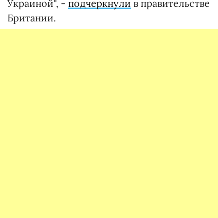
Украиной", -
подчеркнули
в правительстве
Британии.