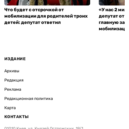
Что будет с отсрочкой от
«У нас 2 ми
мобилизации для родителей троих
депутат от 
детей: депутат ответил
главную зад
мобилизаци
ИЗДАНИЕ
Архивы
Редакция
Реклама
Редакционная политика
Карта
КОНТАКТЫ
01010 Киев, ул. Князей Острожских, 19/1