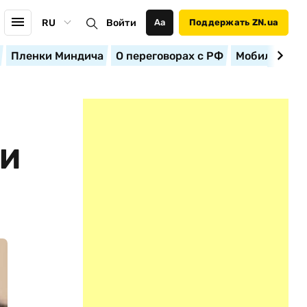
RU
Войти
Аа
Поддержать ZN.ua
Пленки Миндича
О переговорах с РФ
Мобилизация
ЛИ