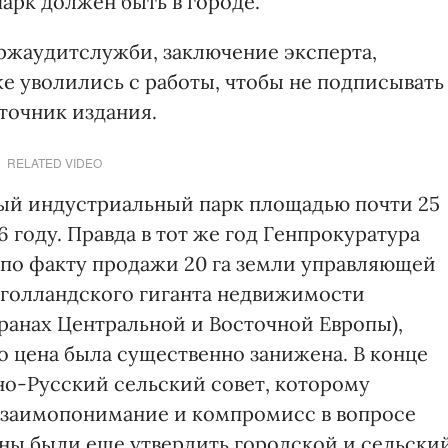
парк должен быть в городе.
ржаудитслужби, заключение эксперта,
е уволились с работы, чтобы не подписывать
точник издания.
RELATED VIDEO
ный индустриальный парк площадью почти 25
6 году. Правда в тот же год Генпрокуратура
 по факту продажи 20 га земли управляющей
 голландского гиганта недвижимости
ранах Центральной и Восточной Европы),
то цена была существенно занижена. В конце
сно-Русский сельский совет, которому
взаимопонимание и компромисс в вопросе
жны были еще утвердить городской и сельски