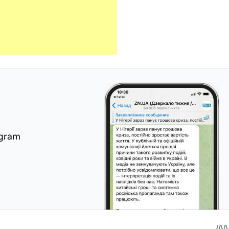
egram