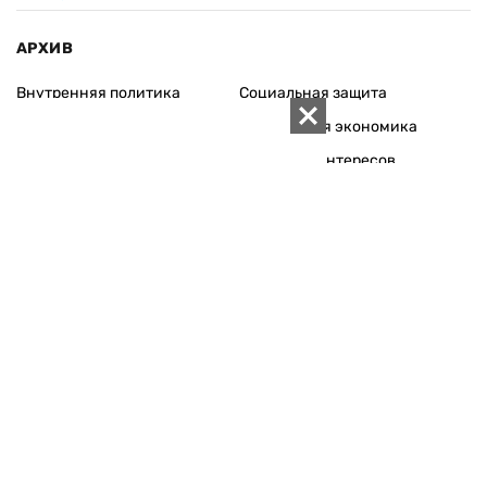
АРХИВ
Внутренняя политика
Социальная защита
Международная политика
Зарубежная экономика
Макроуровень
Конфликт интересов
Энергорынок
Экономическая
безопасность
Приватизация
Персоналии
Экономика регионов
Социум
Наука
История
Технологии
Круг семьи
Среда обитания
Туризм
Церковь
Собственность
Культура