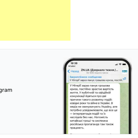
egram