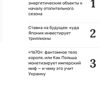
1
энергетические объекты к
началу отопительного
сезона
Ставка на будущее: куда
2
Япония инвестирует
триллионы
«1670»: фантомное тело
короля, или Как Польша
3
монетизирует имперский
миф — и чему это учит
Украину