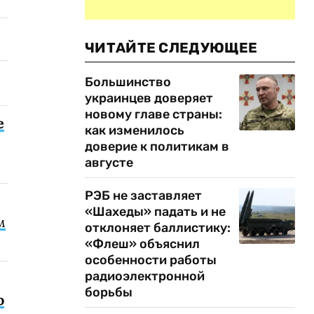
ЧИТАЙТЕ СЛЕДУЮЩЕЕ
Большинство
украинцев доверяет
новому главе страны:
е
как изменилось
доверие к политикам в
августе
РЭБ не заставляет
«Шахеды» падать и не
м
отклоняет баллистику:
«Флеш» объяснил
особенности работы
радиоэлектронной
борьбы
о