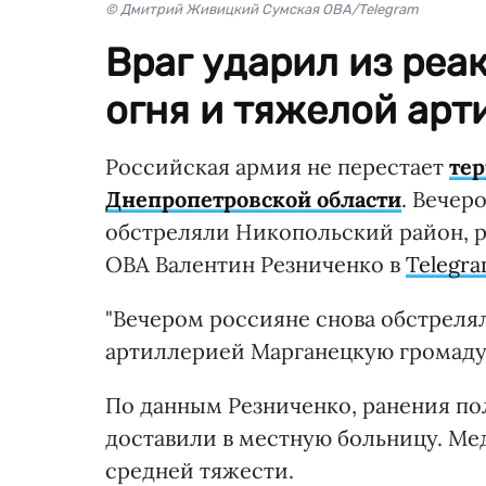
© Дмитрий Живицкий Сумская ОВА/Telegram
Враг ударил из реа
огня и тяжелой арт
Российская армия не перестает
тер
Днепропетровской области
. Вечер
обстреляли Никопольский район, р
ОВА Валентин Резниченко в
Telegr
"Вечером россияне снова обстрел
артиллерией Марганецкую громаду",
По данным Резниченко, ранения пол
доставили в местную больницу. Ме
средней тяжести.