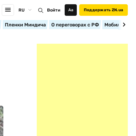
RU
Войти
Аа
Поддержать ZN.ua
Пленки Миндича
О переговорах с РФ
Мобилизация